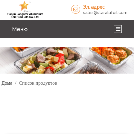
Эл. адрес:
sales@staralufoil.com
Меню
ДОМА
ПРОДУКТЫ
О НАС
Дома
/
Список продуктов
РЕШЕНИЯ
НОВОСТИ
СВЯЗАТЬСЯ С НАМИ