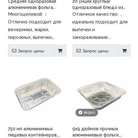
Средняя одноразовая
20 унций круглый
алюминиевая фольга
одноразовый блюдо из
блюдо для пищи для
алюминиевой фольги
Многоцелевой ：
Отличное качество ，
питания
Отлично подходит для
идеально подходит для
вечеринки, жарки,
выпечки и
пирожных, выпечки,
замораживания.
пирогов, приготовления
Идеально подходит для
Запрос цены
Запрос цены
пищи и многого другого
домашних вечеринок,
；
подарков, поставщиков
Безопасно для
общественных пищевых
использования в
продуктов.
морозильной камере,
духовке и паровом
столе.
видео
750 мл алюминиевых
9x9 дюймов прочные
пищевых контейнеров,
алюминиевые фольги,