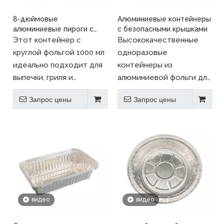
8-дюймовые
Алюминиевые контейнеры
алюминиевые пироги с
с безопасными крышками
алюминиевой фольгой,
Этот контейнер с
Высококачественные
одноразовые и
круглой фольгой 1000 мл
одноразовые
пригодные для
идеально подходит для
контейнеры из
переработки
выпечки, гриля и
алюминиевой фольги для
упаковки с едой. Он
выпечки жареных на
Запрос цены
Запрос цены
сильный, безопасный для
гриле для хранения
духовки и экологически
продуктов питания, а
чистый.
также блюда для
Мы - Longstar,
пищевой фонари и
доверенный
сковородки -
производитель
безопасная морозильная
контейнеров из
морозильная камера,
алюминиевой фольги,
экологически чистые
видео
видео
экспортирующий в
более чем 60 стран.