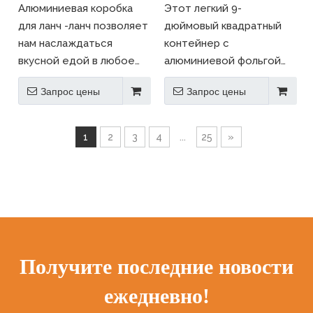
прочные и устойчивые к
квадратная кухонная
Алюминиевая коробка
Этот легкий 9-
утечке
посуда
для ланч -ланч позволяет
дюймовый квадратный
нам наслаждаться
контейнер с
вкусной едой в любое
алюминиевой фольгой
время.
идеально подходит для
Запрос цены
Запрос цены
повседневного хранения
продуктов питания,
вынос и выпечки.
1
2
3
4
...
25
»
Сделанный из пищевого
алюминия, он предлагает
удобство и надежность
при полной
переработке.
Получите последние новости
ежедневно!