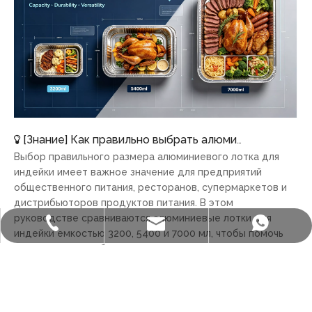
[
Знание
]
Как правильно выбрать алюминиевый поднос для индейки: полное руководство по размерам
Выбор правильного размера алюминиевого лотка для
индейки имеет важное значение для предприятий
общественного питания, ресторанов, супермаркетов и
дистрибьюторов продуктов питания. В этом
руководстве сравниваются алюминиевые лотки для
sales@staralufoil.com
+ 86-022-59616927.
+86 15802287876
индейки емкостью 3200, 5400 и 7000 мл, чтобы помочь
предприятиям выбрать лучшее упаковочное решение
для различных пищевых продуктов.