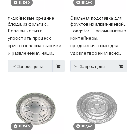
видео
видео
9-дюймовые средние
Овальная подставка для
блюда из фольги с
фруктов из алюминиевой
фланом для кейтеринга,
фольги
Если вы хотите
Longstar — алюминиевые
сковорода для пиццы
упростить процесс
контейнеры,
приготовления, выпечки
предназначенные для
и развлечения, наши
удовлетворения всех
одноразовые
потребностей
Запрос цены
Запрос цены
алюминиевые противни
предприятий
сделают выпечку
общественного питания.
максимально простой.
Ассортимент кастрюль,
блюд и другой
алюминиевой тары
отвечает всем
требованиям пищевых
стандартов.
видео
видео