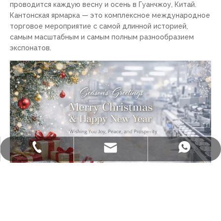
проводится каждую весну и осень в Гуанчжоу, Китай.
Кантонская ярмарка — это комплексное международное
торговое мероприятие с самой длинной историей,
самым масштабным и самым полным разнообразием
экспонатов.
sales@staralufoil.com
+ 86-022-59616927.
+86 15802287876
[
О Лонгстаре
]
Приветствие сезона от Longstar