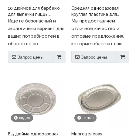
10 дюймов для барбекю
Средняя одноразовая
для выпечки пиццы
круглая пластина для
алюминиевая фольга.
барбекю из алюминиевой
Ищете безопасный и
Мы предоставляем
фольги пищевого
экологичный вариант для
отличное качество и
качества
ваших потребностей в
оптовые предложения,
обществе по
которые облегчат ваш
продовольствию? Наша
выбор.
Запрос цены
Запрос цены
посуда для оловянной
фольги, в том числе нашу
алюминиевую блюдо из
пиццы пиццы, является
идеальным выбором!
видео
видео
8,5 дюйма одноразовая
Многоцелевая