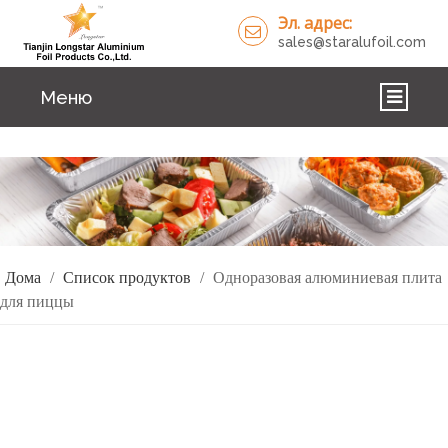
Эл. адрес:
sales@staralufoil.com
Меню
ДОМА
ПРОДУКТЫ
О НАС
Дома
/
Список продуктов
/
Одноразовая алюминиевая плита
РЕШЕНИЯ
для пиццы
НОВОСТИ
СВЯЗАТЬСЯ С НАМИ