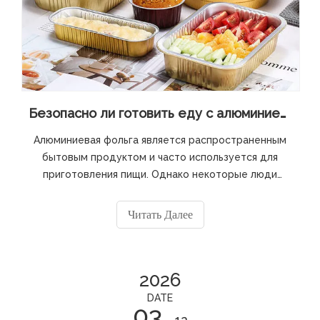
Безопасно ли готовить еду с алюминиевой фольгой?
Алюминиевая фольга является распространенным
бытовым продуктом и часто используется для
приготовления пищи. Однако некоторые люди
думают, что использование алюминиевой фольги
при приготовлении пищи приведет к
Читать Далее
проникновению алюминия в пищу, что поставит под
угрозу здоровье. Однако некоторые люди считают,
что его использование совершенно безопасно.
2026
Давайте проанализируем риски, связанные с этим.
DATE
03