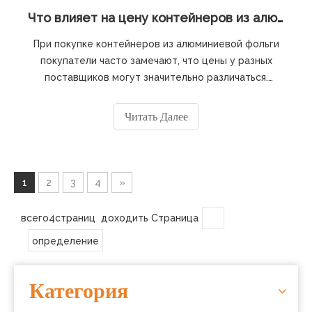
Что влияет на цену контейнеров из алюминиевой фольги
При покупке контейнеров из алюминиевой фольги
покупатели часто замечают, что цены у разных
поставщиков могут значительно различаться.
Понимание структуры затрат на лотки из
алюминиевой фольги помогает импортерам,
Читать Далее
дистрибьюторам и поставщикам общественного
питания принимать обоснованные решения о
покупке. В этой статье мы объясняем основные
1
2
3
4
»
всего4страниц доходить Страница
определение
Категория