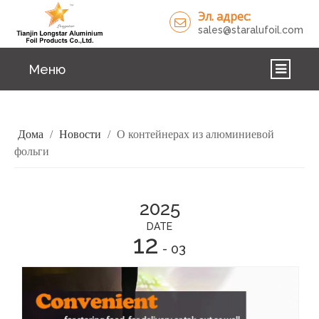
Эл. адрес:
sales@staralufoil.com
Меню
ДОМА
Дома
/
Новости
/
О контейнерах из алюминиевой
ПРОДУКТЫ
фольги
О НАС
РЕШЕНИЯ
2025
DATE
НОВОСТИ
12
- 03
СВЯЗАТЬСЯ С НАМИ