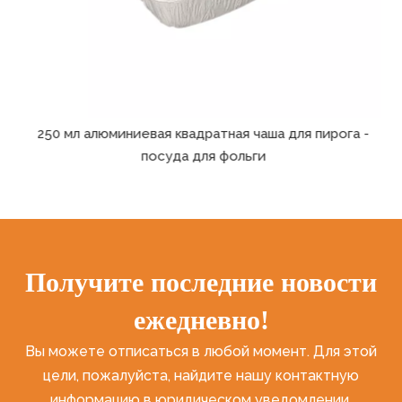
из
250 мл алюминиевая квадратная чаша для пирога -
Ф
посуда для фольги
Получите последние новости
ежедневно!
Вы можете отписаться в любой момент. Для этой
цели, пожалуйста, найдите нашу контактную
информацию в юридическом уведомлении.